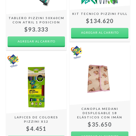
KIT TECNICO PIZZINI FULL
TABLERO PIZZINI 50X60CM
$134.620
CON ATRIL 1 POSICION
$93.333
AGREGAR AL CARRITO
CANOPLA MEDANI
DESPLEGABLE 18
LAPICES DE COLORES
ELÁSTICOS CON IMÁN
PIZZINI X12
$35.650
$4.451