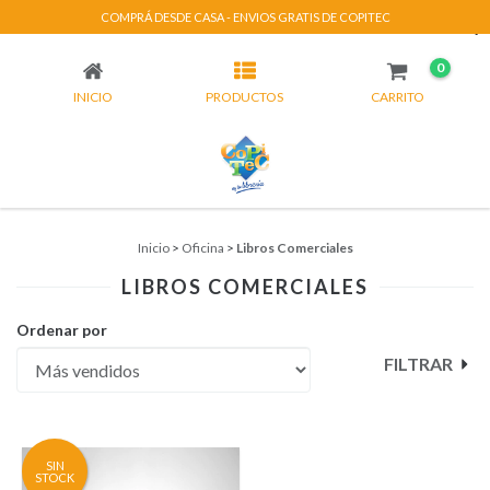
COMPRÁ DESDE CASA - ENVIOS GRATIS DE COPITEC
LIBROS COMERCIALES
0
INICIO
PRODUCTOS
CARRITO
Inicio
>
Oficina
>
Libros Comerciales
LIBROS COMERCIALES
Ordenar por
FILTRAR
SIN
STOCK