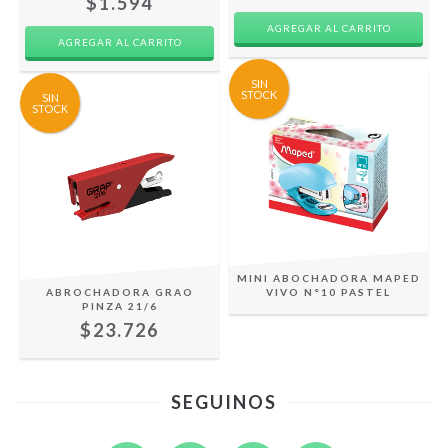
$1.594
SIN
STOCK
SIN
STOCK
MINI ABOCHADORA MAPED
ABROCHADORA GRAO
VIVO N°10 PASTEL
PINZA 21/6
$23.726
SEGUINOS