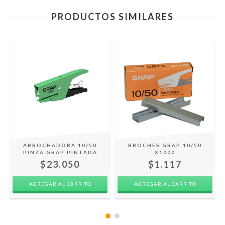
PRODUCTOS SIMILARES
0
ABROCHADORA 10/50
BROCHES GRAP 10/50
PINZA GRAP PINTADA
X1000
$23.050
$1.117