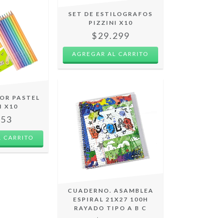
SET DE ESTILOGRAFOS
PIZZINI X10
$29.299
LOR PASTEL
I X10
253
CUADERNO. ASAMBLEA
ESPIRAL 21X27 100H
RAYADO TIPO A B C