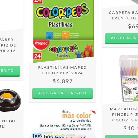
CARPETA B
FRENTE DE
$6
AGREGAR AL
FABER
PIZ DE
HB X12
2
PLASTILINAS MAPED
COLOR PEP´S X24
$6.897
MARCADOR
PINCEL PIZ
COLORES 
ENTIAL
ELI
$10.
0