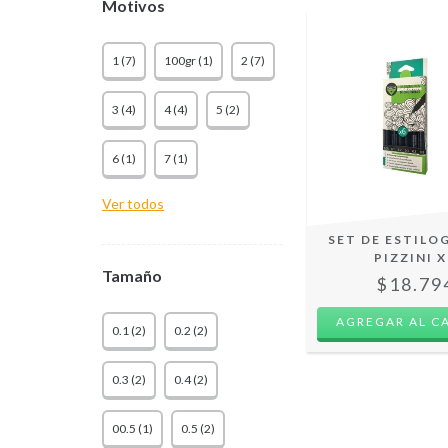
Motivos
1 (7)
100gr (1)
2 (7)
3 (4)
4 (4)
5 (2)
6 (1)
7 (1)
Ver todos
SET DE ESTILO
PIZZINI X
Tamaño
$18.79
0.1 (2)
0.2 (2)
0.3 (2)
0.4 (2)
00.5 (1)
0.5 (2)