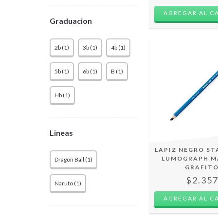
AGREGAR AL C
Graduacion
2b (1)
3b (1)
4b (1)
5b (1)
6b (1)
B (1)
Hb (1)
Lineas
LAPIZ NEGRO ST
LUMOGRAPH M
Dragon Ball (1)
GRAFIT
$2.35
Naruto (1)