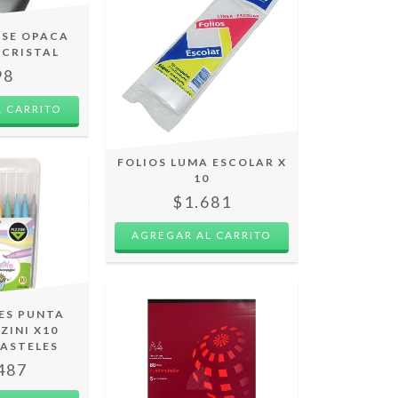
ASE OPACA
 CRISTAL
98
 CARRITO
FOLIOS LUMA ESCOLAR X
10
$1.681
ES PUNTA
ZINI X10
PASTELES
487