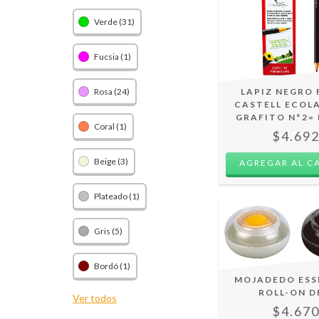
Verde (31)
Fucsia (1)
Rosa (24)
LAPIZ NEGRO 
CASTELL ECOLA
GRAFITO N°2= 
Coral (1)
$4.69
Beige (3)
Plateado (1)
Gris (5)
Bordó (1)
MOJADEDO ESS
ROLL-ON D
Ver todos
$4.67