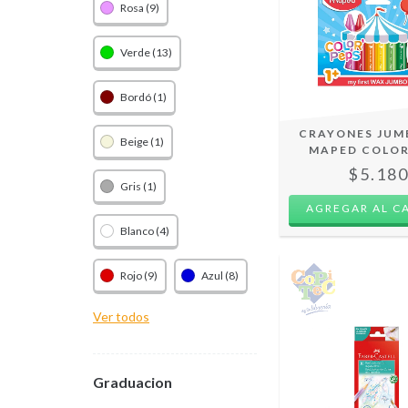
Rosa (9)
Verde (13)
Bordó (1)
CRAYONES JUMB
Beige (1)
MAPED COLOR
$5.18
Gris (1)
Blanco (4)
Rojo (9)
Azul (8)
Ver todos
Graduacion