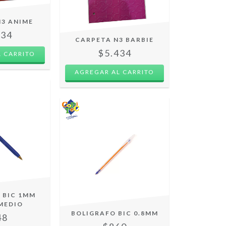
N3 ANIME
434
CARPETA N3 BARBIE
$5.434
 CARRITO
 BIC 1MM
MEDIO
BOLIGRAFO BIC 0.8MM
48