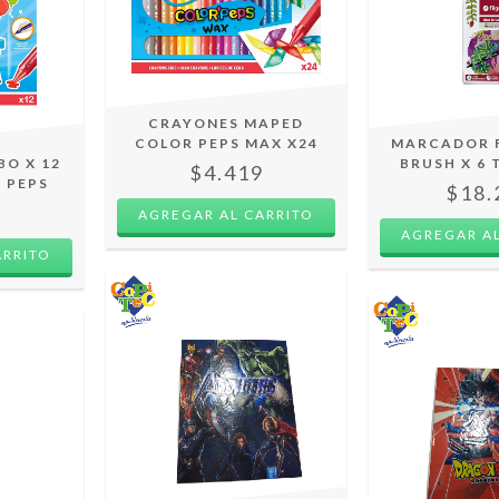
CRAYONES MAPED
COLOR PEPS MAX X24
MARCADOR 
O X 12
BRUSH X 6
$4.419
 PEPS
$18.
0