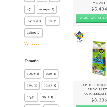
MOUSE
$5.43
4 (1)
Avenger (1)
Blancas (1)
Chat (1)
Collage (2)
Ver todos
Tamaño
1000g (1)
100g (1)
LAPICES COLO
250g (1)
25x35 (1)
LARGO PIZZ
ACUALEL.LM
30g (1)
30ml (1)
$8.33