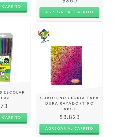
$860
 CARRITO
AGREGAR AL CARRITO
S ESCOLAR
I X6
CUADERNO GLORIA TAPA
DURA RAYADO (TIPO
073
ABC)
$8.823