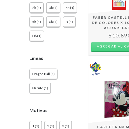
2b (1)
3b (1)
4b (1)
FABER CASTELL 
5b (1)
6b (1)
B (1)
DE COLORES X 1
ACUARELA
$10.89
Hb (1)
Lineas
Dragon Ball (1)
Naruto (1)
Motivos
1 (1)
2 (1)
3 (1)
CARPETA N3 M