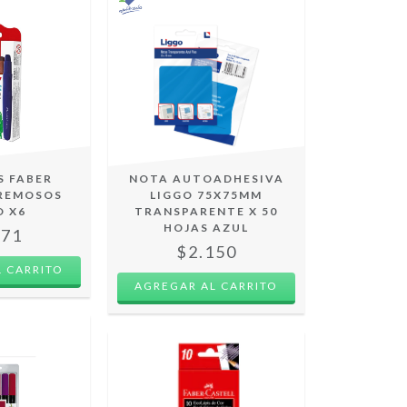
S FABER
NOTA AUTOADHESIVA
CREMOSOS
LIGGO 75X75MM
O X6
TRANSPARENTE X 50
HOJAS AZUL
571
$2.150