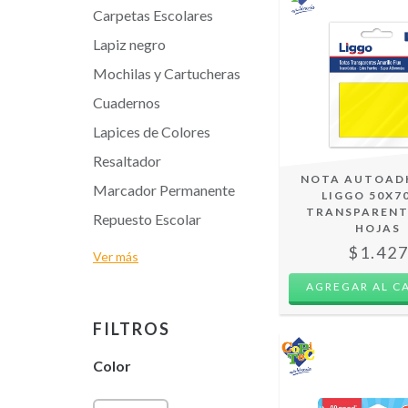
Carpetas Escolares
Lapiz negro
Mochilas y Cartucheras
Cuadernos
Lapices de Colores
Resaltador
NOTA AUTOAD
Marcador Permanente
LIGGO 50X
TRANSPARENTE
Repuesto Escolar
HOJAS
$1.42
Ver más
AGREGAR AL C
FILTROS
Color