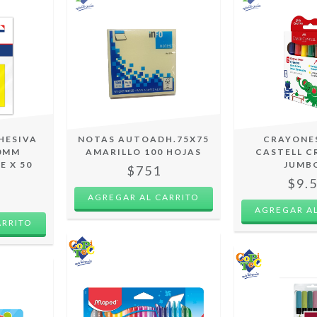
HESIVA
NOTAS AUTOADH.75X75
CRAYONE
70MM
AMARILLO 100 HOJAS
CASTELL 
 X 50
JUMB
$751
$9.
7
ARRITO