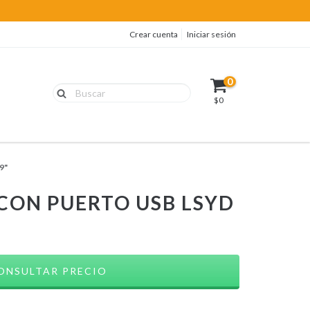
Crear cuenta
Iniciar sesión
0
$0
9"
CON PUERTO USB LSYD