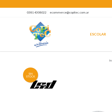
0381 4308022
ecommerce@copitec.com.ar
ESCOLAR
In
SIN
STOCK