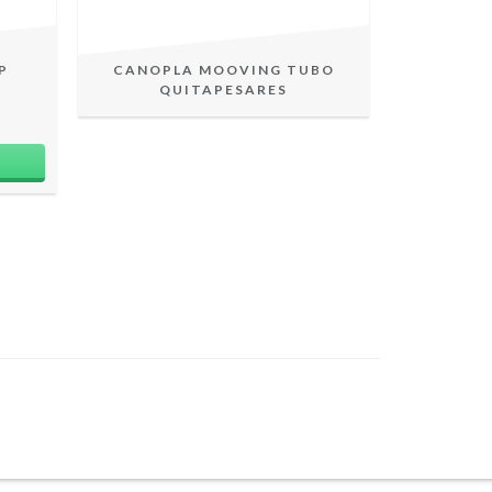
P
CANOPLA MOOVING TUBO
ORGAN
QUITAPESARES
AGRE