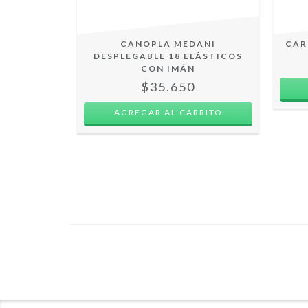
CARRO
CANOPLA MEDANI
CAR
ULGADAS
DESPLEGABLE 18 ELÁSTICOS
RO
CON IMÁN
$35.650
OFF