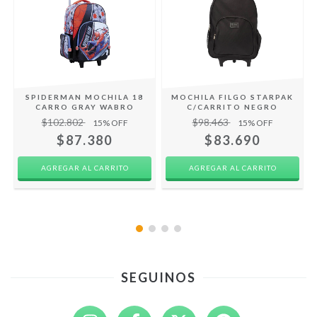
SPIDERMAN MOCHILA 18
MOCHILA FILGO STARPAK
CARRO GRAY WABRO
C/CARRITO NEGRO
$102.802
$98.463
15
% OFF
15
% OFF
$87.380
$83.690
SEGUINOS