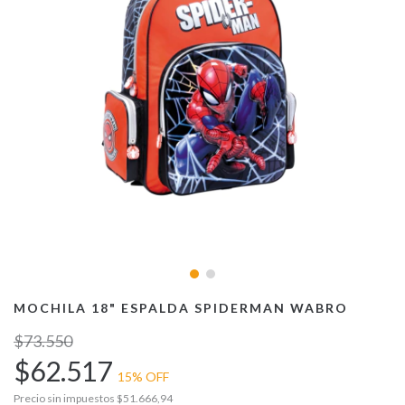
MOCHILA 18" ESPALDA SPIDERMAN WABRO
$73.550
$62.517
15
% OFF
Precio sin impuestos
$51.666,94