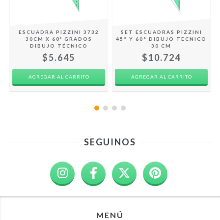
ESCUADRA PIZZINI 3732
SET ESCUADRAS PIZZINI
30CM X 60º GRADOS
45° Y 60° DIBUJO TECNICO
DIBUJO TÉCNICO
30 CM
$5.645
$10.724
SEGUINOS
MENÚ