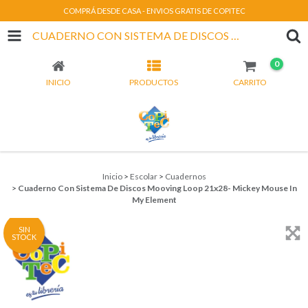
COMPRÁ DESDE CASA - ENVIOS GRATIS DE COPITEC
CUADERNO CON SISTEMA DE DISCOS MOOVING LOOP 21X28- MICKEY MOUSE IN MY ELEMENT
0
INICIO
PRODUCTOS
CARRITO
Inicio
>
Escolar
>
Cuadernos
>
Cuaderno Con Sistema De Discos Mooving Loop 21x28- Mickey Mouse In
My Element
SIN
STOCK