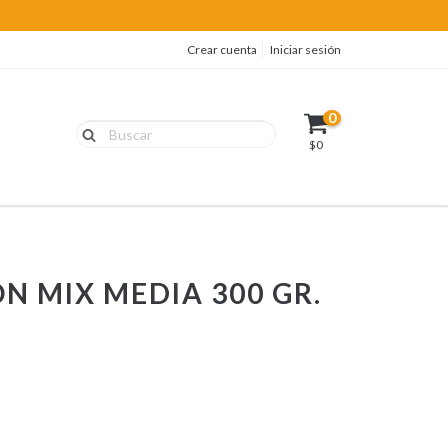
Crear cuenta
Iniciar sesión
0
$0
N MIX MEDIA 300 GR.