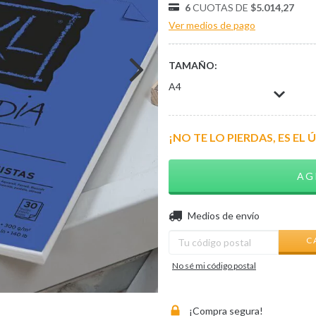
6
CUOTAS DE
$5.014,27
Ver medios de pago
TAMAÑO:
A4
¡NO TE LO PIERDAS, ES EL 
Entregas para el CP:
Medios de envío
C
No sé mi código postal
¡Compra segura!