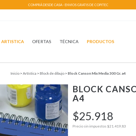
COMPRÁ DESDE CASA - ENVIOS GRATIS DE COPITEC
ARTISTICA
OFERTAS
TÉCNICA
PRODUCTOS
Inicio
>
Artística
>
Block de dibujo
>
Block Canson Mix Media 300 Gr. a4
BLOCK CANSO
A4
$25.918
Precio sin impuestos
$21.419,83