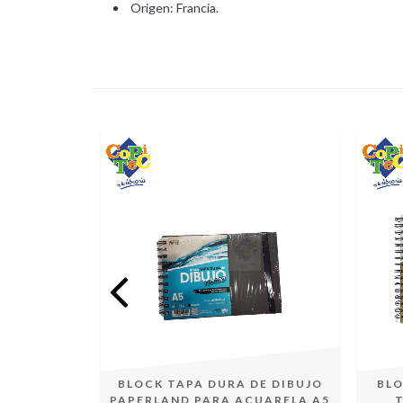
Origen: Francia.
PRISMA
BLOCK TAPA DURA DE DIBUJO
BLO
5CM 120GR
PAPERLAND PARA ACUARELA A5