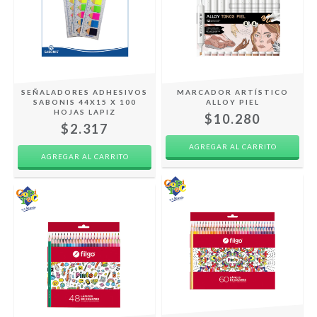
SEÑALADORES ADHESIVOS
MARCADOR ARTÍSTICO
SABONIS 44X15 X 100
ALLOY PIEL
HOJAS LAPIZ
$10.280
$2.317