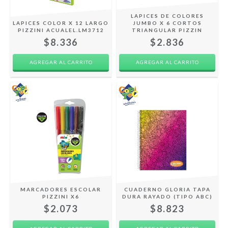
LAPICES DE COLORES
LAPICES COLOR X 12 LARGO
JUMBO X 6 CORTOS
PIZZINI ACUALEL.LM3712
TRIANGULAR PIZZIN
$8.336
$2.836
MARCADORES ESCOLAR
CUADERNO GLORIA TAPA
PIZZINI X6
DURA RAYADO (TIPO ABC)
$2.073
$8.823