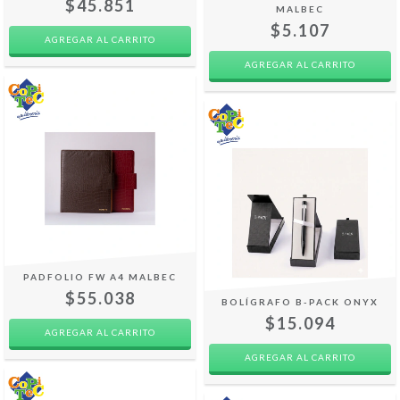
$45.851
MALBEC
$5.107
PADFOLIO FW A4 MALBEC
$55.038
BOLÍGRAFO B-PACK ONYX
$15.094